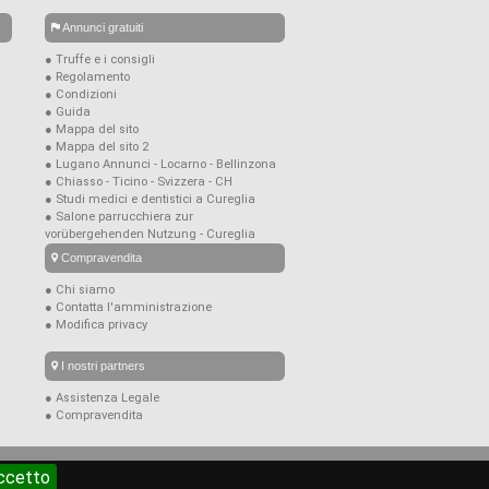
Annunci gratuiti
● Truffe e i consigli
● Regolamento
● Condizioni
● Guida
● Mappa del sito
● Mappa del sito 2
● Lugano Annunci - Locarno - Bellinzona
● Chiasso - Ticino - Svizzera - CH
● Studi medici e dentistici a Cureglia
● Salone parrucchiera zur
vorübergehenden Nutzung - Cureglia
Compravendita
● Chi siamo
● Contatta l'amministrazione
● Modifica privacy
I nostri partners
● Assistenza Legale
● Compravendita
ccetto