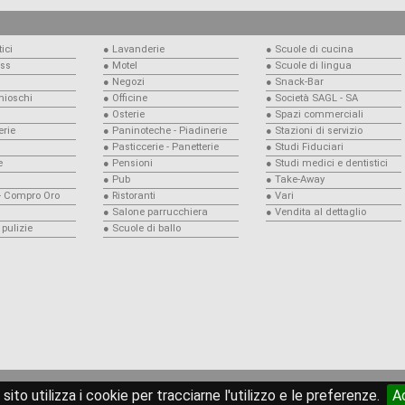
ici
● Lavanderie
● Scuole di cucina
ess
● Motel
● Scuole di lingua
● Negozi
● Snack-Bar
Chioschi
● Officine
● Società SAGL - SA
● Osterie
● Spazi commerciali
rie
● Paninoteche - Piadinerie
● Stazioni di servizio
● Pasticcerie - Panetterie
● Studi Fiduciari
e
● Pensioni
● Studi medici e dentistici
● Pub
● Take-Away
 - Compro Oro
● Ristoranti
● Vari
● Salone parrucchiera
● Vendita al dettaglio
 pulizie
● Scuole di ballo
© copyright 2026
compravendita.ch
sito utilizza i cookie per tracciarne l'utilizzo e le preferenze.
A