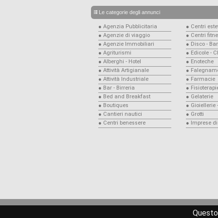
Le categorie degli annunci
● Agenzia Pubblicitaria
● Centri estet
● Agenzie di viaggio
● Centri fitn
● Agenzie Immobiliari
● Disco - Bar
● Agriturismi
● Edicole - 
● Alberghi - Hotel
● Enoteche
● Attività Artigianale
● Falegname
● Attività Industriale
● Farmacie
● Bar - Birreria
● Fisioterapi
● Bed and Breakfast
● Gelaterie
● Boutiques
● Gioiellerie
● Cantieri nautici
● Grotti
● Centri benessere
● Imprese di
Questo 