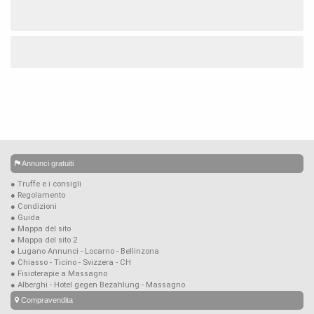
Annunci gratuiti
● Truffe e i consigli
● Regolamento
● Condizioni
● Guida
● Mappa del sito
● Mappa del sito 2
● Lugano Annunci - Locarno - Bellinzona
● Chiasso - Ticino - Svizzera - CH
● Fisioterapie a Massagno
● Alberghi - Hotel gegen Bezahlung - Massagno
Compravendita