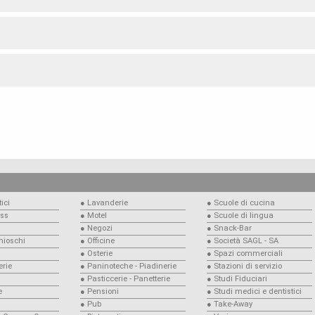
ici
● Lavanderie
● Scuole di cucina
ess
● Motel
● Scuole di lingua
● Negozi
● Snack-Bar
Chioschi
● Officine
● Società SAGL - SA
● Osterie
● Spazi commerciali
rie
● Paninoteche - Piadinerie
● Stazioni di servizio
● Pasticcerie - Panetterie
● Studi Fiduciari
e
● Pensioni
● Studi medici e dentistici
● Pub
● Take-Away