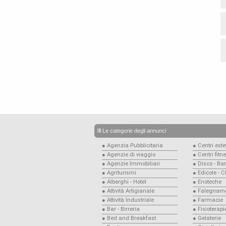
Le categorie degli annunci
● Agenzia Pubblicitaria
● Centri estet
● Agenzie di viaggio
● Centri fitn
● Agenzie Immobiliari
● Disco - Bar
● Agriturismi
● Edicole - 
● Alberghi - Hotel
● Enoteche
● Attività Artigianale
● Falegname
● Attività Industriale
● Farmacie
● Bar - Birreria
● Fisioterapi
● Bed and Breakfast
● Gelaterie