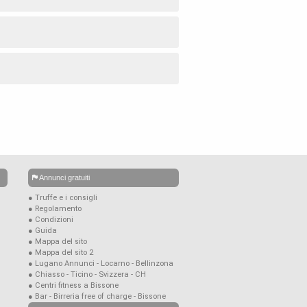
Annunci gratuiti
● Truffe e i consigli
● Regolamento
● Condizioni
● Guida
● Mappa del sito
● Mappa del sito 2
● Lugano Annunci - Locarno - Bellinzona
● Chiasso - Ticino - Svizzera - CH
● Centri fitness a Bissone
● Bar - Birreria free of charge - Bissone