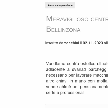
Annuncio precedente
Meraviglioso centr
Bellinzona
Inserito da
zecchini
il
02-11-2023
all
Vendiamo centro estetico situato
adiacente a svariati parcheggi
necessario per lavorare macchin
altro chiavi in mano con molta
vende ahimè per pensionamento
serie e professionali