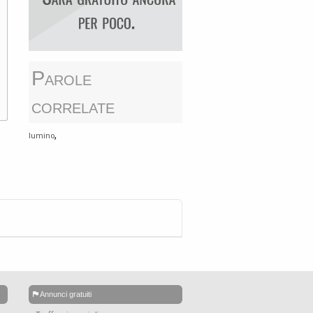
Parole
correlate
,
lumino
Annunci gratuiti