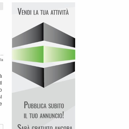
la
à
l
o
i
e