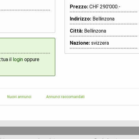
Prezzo:
CHF 290'000.-
Indirizzo:
Bellinzona
Città:
Bellinzona
Nazione:
svizzera
ttua il
login
oppure
Nuovi annunci
Annunci raccomandati