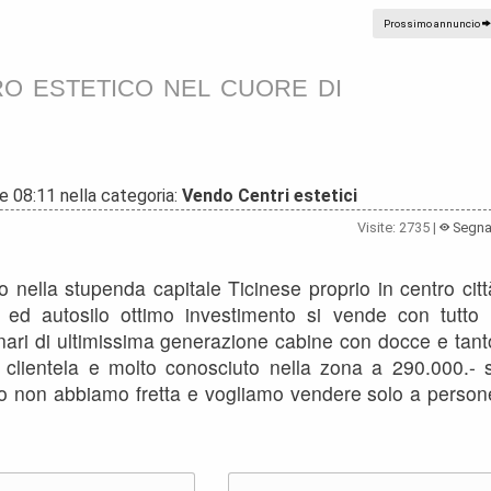
Prossimo annuncio
o estetico nel cuore di
e 08:11 nella categoria:
Vendo Centri estetici
Visite: 2735 |
Segna
 nella stupenda capitale Ticinese proprio in centro citt
 ed autosilo ottimo investimento si vende con tutto i
ari di ultimissima generazione cabine con docce e tant
 clientela e molto conosciuto nella zona a 290.000.- s
 non abbiamo fretta e vogliamo vendere solo a person