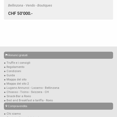
Bellinzona - Vendo - Boutiques
CHF 50'000.-
Annunci gratuiti
● Truffe e i consigli
● Regolamento
● Condizioni
● Guida
● Mappa del sito
● Mappa del sito 2
● Lugano Annunci - Locarno - Bellinzona
● Chiasso - Ticino - Svizzera - CH
● Snack-Bar a Rovio
● Bed and Breakfast a tariffa - Rovio
Compravendita
● Chi siamo