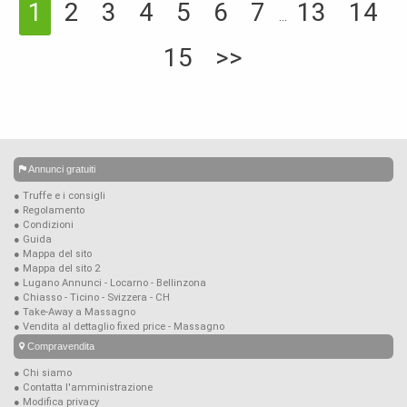
2
3
4
5
6
7
13
14
1
...
15
>>
Annunci gratuiti
● Truffe e i consigli
● Regolamento
● Condizioni
● Guida
● Mappa del sito
● Mappa del sito 2
● Lugano Annunci - Locarno - Bellinzona
● Chiasso - Ticino - Svizzera - CH
● Take-Away a Massagno
● Vendita al dettaglio fixed price - Massagno
Compravendita
● Chi siamo
● Contatta l'amministrazione
● Modifica privacy