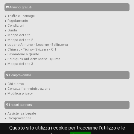
Annunci gratuiti
● Truffe e i consigli
● Regolamento
● Condizioni
● Guida
● Mappa del sito
● Mappa del sito 2
● Lugano Annunci - Locarno - Bellinzona
● Chiasso - Ticino - Svizzera - CH
● Lavanderie a Quinto
● Boutiques auf dem Markt - Quinto
● Mappa del sito 3
Compravendita
● Chi siamo
● Contatta l'amministrazione
● Modifica privacy
I nostri partners
● Assistenza Legale
● Compravendita
Questo sito utilizza i cookie per tracciarne l'utilizzo e le
© copyright 2026
compravendita.ch