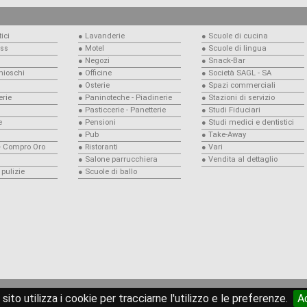
ici
● Lavanderie
● Scuole di cucina
ess
● Motel
● Scuole di lingua
● Negozi
● Snack-Bar
Chioschi
● Officine
● Società SAGL - SA
● Osterie
● Spazi commerciali
rie
● Paninoteche - Piadinerie
● Stazioni di servizio
● Pasticcerie - Panetterie
● Studi Fiduciari
e
● Pensioni
● Studi medici e dentistici
● Pub
● Take-Away
 - Compro Oro
● Ristoranti
● Vari
● Salone parrucchiera
● Vendita al dettaglio
 pulizie
● Scuole di ballo
© copyright 2026
compravendita.ch
sito utilizza i cookie per tracciarne l'utilizzo e le preferenze.
A