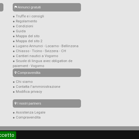
Annunci gratuiti
● Truffe e i consigli
● Regolamento
● Condizioni
● Guida
● Mappa del sito
● Mappa del sito 2
● Lugano Annunci - Locarno - Bellinzona
● Chiasso - Ticino - Svizzera - CH
● Cantieri nautici a Vogorno
● Scuole di lingua avec obligation de
paiement - Vogorno
Compravendita
● Chi siamo
● Contatta l'amministrazione
● Modifica privacy
I nostri partners
● Assistenza Legale
● Compravendita
ccetto