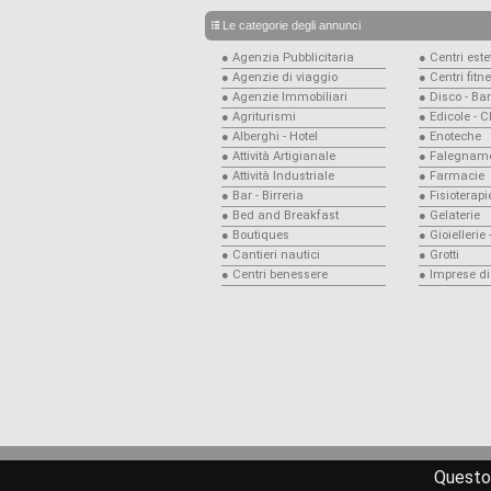
Le categorie degli annunci
● Agenzia Pubblicitaria
● Centri estet
● Agenzie di viaggio
● Centri fitn
● Agenzie Immobiliari
● Disco - Bar
● Agriturismi
● Edicole - 
● Alberghi - Hotel
● Enoteche
● Attività Artigianale
● Falegname
● Attività Industriale
● Farmacie
● Bar - Birreria
● Fisioterapi
● Bed and Breakfast
● Gelaterie
● Boutiques
● Gioiellerie
● Cantieri nautici
● Grotti
● Centri benessere
● Imprese di
Questo 