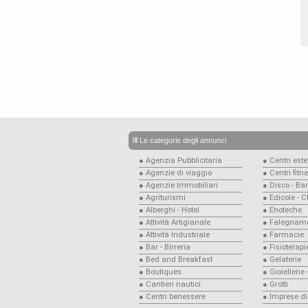
Le categorie degli annunci
● Agenzia Pubblicitaria
● Centri estet
● Agenzie di viaggio
● Centri fitn
● Agenzie Immobiliari
● Disco - Bar
● Agriturismi
● Edicole - 
● Alberghi - Hotel
● Enoteche
● Attività Artigianale
● Falegname
● Attività Industriale
● Farmacie
● Bar - Birreria
● Fisioterapi
● Bed and Breakfast
● Gelaterie
● Boutiques
● Gioiellerie
● Cantieri nautici
● Grotti
● Centri benessere
● Imprese di