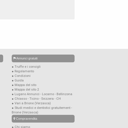
Annunci gratuiti
● Truffe e i consigli
● Regolamento
● Condizioni
● Guida
● Mappa del sito
● Mappa del sito 2
● Lugano Annunci - Locarno - Bellinzona
● Chiasso - Ticino - Svizzera - CH
● Vari a Brione (Verzasca)
● Studi medici e dentistici gratuitement -
Brione (Verzasca)
Compravendita
● Chi siamo