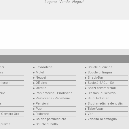
Lugano - Vendo - Negozi
ici
● Lavanderie
● Scuole di cucina
ess
● Motel
● Scuole di lingua
● Negozi
● Snack-Bar
Chioschi
● Officine
● Società SAGL - SA
● Osterie
● Spazi commerciali
rie
● Paninoteche - Piadinerie
● Stazioni di servizio
● Pasticcerie - Panetterie
● Studi Fiduciari
e
● Pensioni
● Studi medici e dentistici
● Pub
● Take-Away
 - Compro Oro
● Ristoranti
● Vari
● Salone parrucchiera
● Vendita al dettaglio
 pulizie
● Scuole di ballo