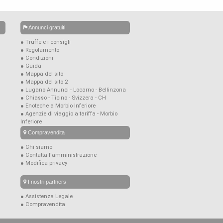
Annunci gratuiti
● Truffe e i consigli
● Regolamento
● Condizioni
● Guida
● Mappa del sito
● Mappa del sito 2
● Lugano Annunci - Locarno - Bellinzona
● Chiasso - Ticino - Svizzera - CH
● Enoteche a Morbio Inferiore
● Agenzie di viaggio a tariffa - Morbio
Inferiore
Compravendita
● Chi siamo
● Contatta l'amministrazione
● Modifica privacy
I nostri partners
● Assistenza Legale
● Compravendita