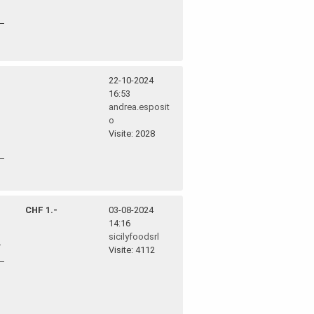
22-10-2024
16:53
andrea.esposit
o
Visite: 2028
CHF 1.-
03-08-2024
14:16
sicilyfoodsrl
.
Visite: 4112