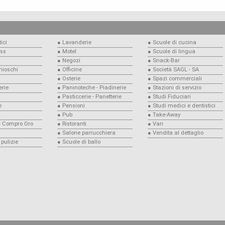
ici
● Lavanderie
● Scuole di cucina
ess
● Motel
● Scuole di lingua
● Negozi
● Snack-Bar
Chioschi
● Officine
● Società SAGL - SA
● Osterie
● Spazi commerciali
rie
● Paninoteche - Piadinerie
● Stazioni di servizio
● Pasticcerie - Panetterie
● Studi Fiduciari
e
● Pensioni
● Studi medici e dentistici
● Pub
● Take-Away
 - Compro Oro
● Ristoranti
● Vari
● Salone parrucchiera
● Vendita al dettaglio
 pulizie
● Scuole di ballo