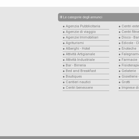
Le categorie degli annunci
● Agenzia Pubblicitaria
● Centri estet
● Agenzie di viaggio
● Centri fitn
● Agenzie Immobiliari
● Disco - Bar
● Agriturismi
● Edicole - 
● Alberghi - Hotel
● Enoteche
● Attività Artigianale
● Falegname
● Attività Industriale
● Farmacie
● Bar - Birreria
● Fisioterapi
● Bed and Breakfast
● Gelaterie
● Boutiques
● Gioiellerie
● Cantieri nautici
● Grotti
● Centri benessere
● Imprese di