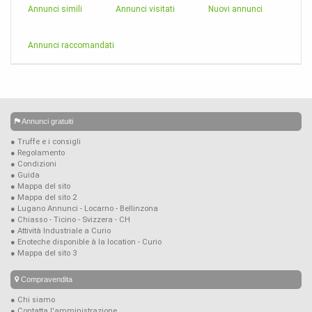
Annunci simili
Annunci visitati
Nuovi annunci
Annunci raccomandati
Annunci gratuiti
● Truffe e i consigli
● Regolamento
● Condizioni
● Guida
● Mappa del sito
● Mappa del sito 2
● Lugano Annunci - Locarno - Bellinzona
● Chiasso - Ticino - Svizzera - CH
● Attività Industriale a Curio
● Enoteche disponible à la location - Curio
● Mappa del sito 3
Compravendita
● Chi siamo
● Contatta l'amministrazione