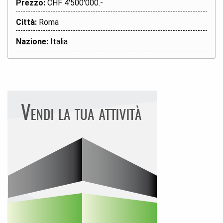
Prezzo:
CHF 4'500'000.-
Città:
Roma
Nazione:
Italia