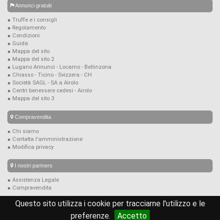
Annunci gratuiti
● Truffe e i consigli
● Regolamento
● Condizioni
● Guida
● Mappa del sito
● Mappa del sito 2
● Lugano Annunci - Locarno - Bellinzona
● Chiasso - Ticino - Svizzera - CH
● Società SAGL - SA a Airolo
● Centri benessere cedesi - Airolo
● Mappa del sito 3
Compravendita
● Chi siamo
● Contatta l'amministrazione
● Modifica privacy
I nostri partners
● Assistenza Legale
● Compravendita
Questo sito utilizza i cookie per tracciarne l'utilizzo e le
© copyright 2026
compravendita.ch
preferenze.
Accetto