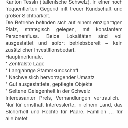
Kanton Tessin (italienische Schweiz), in einer hoch
frequentierten Gegend mit treuer Kundschaft und
großer Sichtbarkeit.
Die Betriebe befinden sich auf einem einzigartigen
Platz, strategisch gelegen, mit konstantem
Personenfluss. Beide Lokalitäten sind voll
ausgestattet und sofort betriebsbereit – kein
zusätzlicher Investitionsbedarf.
Hauptmerkmale:
* Zentralste Lage
* Langjährige Stammkundschaft
* Nachweislich hervorragender Umsatz
* Gut ausgestattete, gepflegte Objekte
* Seltene Gelegenheit in der Schweiz
Interessanter Preis, Verhandlungen vertraulich.
Nur für ernsthaft Interessierte, in einem Land, das
Sicherheit und Rechte für Paare, Familien … für
alle bietet