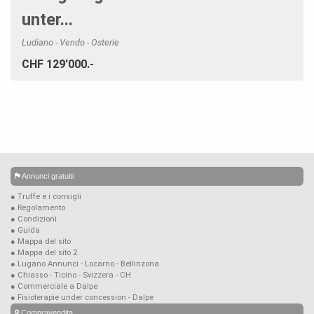
unter...
Ludiano - Vendo - Osterie
CHF 129'000.-
Annunci gratuiti
● Truffe e i consigli
● Regolamento
● Condizioni
● Guida
● Mappa del sito
● Mappa del sito 2
● Lugano Annunci - Locarno - Bellinzona
● Chiasso - Ticino - Svizzera - CH
● Commerciale a Dalpe
● Fisioterapie under concession - Dalpe
Compravendita